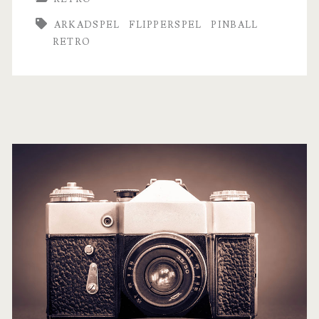
flipperspel
ARKADSPEL
FLIPPERSPEL
PINBALL
RETRO
Primär
sidopanel