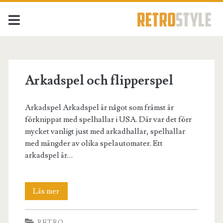
Etikett:
<span>flipperspel</spa
Arkadspel och flipperspel
Arkadspel Arkadspel är något som främst är
förknippat med spelhallar i USA. Där var det förr
mycket vanligt just med arkadhallar, spelhallar
med mängder av olika spelautomater. Ett
arkadspel är…
Arkadspel
Läs mer
och
RETRO